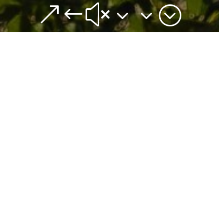
&#x33;
Bon Vivant
Voor het kleding merk Bon Vivant zijn meerdere fotoshoots
gehouden op het Indonesische eiland Bali. Met behulp van andere
fotograven is de content vast gelegd.
Bon Vivant, of wel; Levensgenieter staat voor een comunity van
mensen die van het leven (willen) genieten.
Met dank aan Lotte Leers en Alex Bjornstorp voor het helpen met vast
leggen van deze foto’s